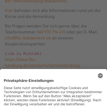
der Familienbildung Blankenese
.
Hier
befinden sich alle Informationen rund um die
Kurse und die Anmeldung.
Bei Fragen wenden Sie sich gerne über die
Telefonnummer
040 970 794 610
oder per E-Mail:
info@fbs-blankenese.de
an unseren
Kooperationspartner.
Link zu Kontakt:
https://www.fbs-
hamburg.de/standorte/familienbildung-
blankenese/info/kontakt
IMPRESSUM
DATENSCHUTZERKLÄRUNG