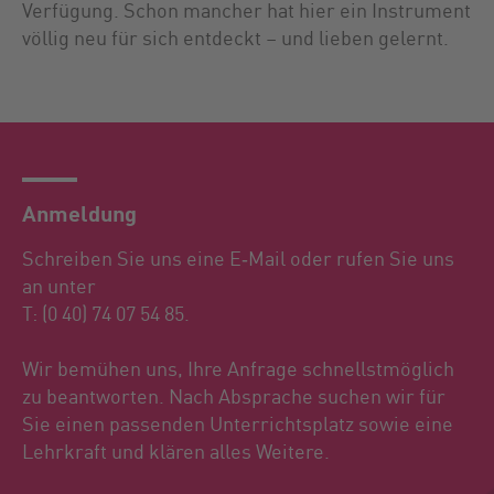
Verfügung. Schon mancher hat hier ein Instrument
völlig neu für sich entdeckt – und lieben gelernt.
Anmeldung
Schreiben Sie uns eine E‑Mail oder rufen Sie uns
an unter
T: (0 40) 74 07 54 85.
Wir bemühen uns, Ihre Anfrage schnellstmöglich
zu beantworten. Nach Absprache suchen wir für
Sie einen passenden Unterrichtsplatz sowie eine
Lehrkraft und klären alles Weitere.