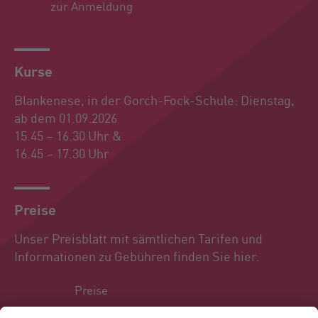
zur Anmeldung
Kurse
Blankenese, in der Gorch-Fock-Schule: Dienstag,
ab dem 01.09.2026
15.45 – 16.30 Uhr &
16.45 – 17.30 Uhr
Preise
Unser Preisblatt mit sämtlichen Tarifen und
Informationen zu Gebühren finden Sie hier.
Preise