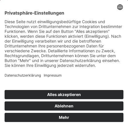
Informationen zu Gebühren finden Sie
hier
.
IMPRESSUM
DATENSCHUTZERKLÄRUNG
WIR FREUEN UNS AUF IHRE KONTAKTAUFNAHME
E:
kontakt@musikschule-karin-klose.de
Telefonische Sprechzeiten:
Mo. – Fr. von 10.00 – 12.00 Uhr
T: (0 40) 74 07 54 85