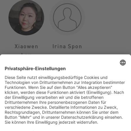
Xiaowen
Irina Spon
Lou
IMPRESSUM
DATENSCHUTZERKLÄRUNG
WIR FREUEN UNS AUF IHRE KONTAKTAUFNAHME
E:
kontakt@musikschule-karin-klose.de