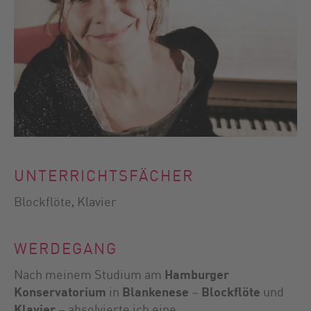
UNTERRICHTSFÄCHER
Blockflöte
Klavier
, 
WERDEGANG
Nach meinem Studium am
Hamburger
Konservatorium
in
Blankenese
–
Blockflöte
und
Klavier
– absolvierte ich eine